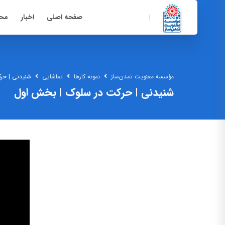
صفحه اصلی
اخبار
محت
مؤسسه معنویت تمدن‌ساز
نمونه کارها
تماشایی
شنیدنی |‌ ح
شنیدنی |‌ حرکت در سلوک | بخش اول