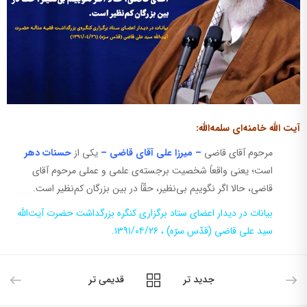
آیت الله خامنه‌ای سلمه‌الله‌:
مرحوم آقاى قاضى
– میرزا على آقاى قاضى –
یکى از
حسنات دهر
است؛ یعنى واقعاً شخصیت برجسته‌ى علمى و عملى مرحوم آقاى
قاضى، حالا اگر نگوییم بى‌نظیر، حقّاً در بین بزرگان کم‌نظیر است.
بیانات در دیدار اعضای ستاد برگزاری کنگره بزرگداشت حضرت آیت‌الله
سید علی قاضی (قدّس سرّه) ، ۱۳۹۱/۰۴/۲۶.
جدید تر
قدیمی تر