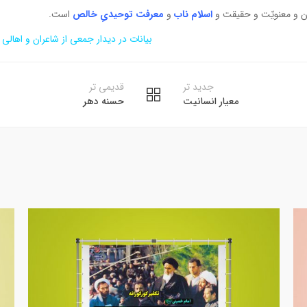
ن و معنویّت و حقیقت و
اسلام ناب
و
معرفت توحیدیِ خالص
است.
بیانات در دیدار جمعی از شاعران و اهالی فرهنگ و
جدید تر
قدیمی تر
معیار انسانیت
حسنه دهر